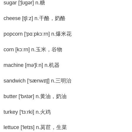
gar ['ʃʊɡər] n.糖
eese [tʃiːz] n.干酪，奶酪
pcorn ['pɑːpkɔːrn] n.爆米花
rn [kɔːrn] n.玉米，谷物
chine [mə'ʃiːn] n.机器
ndwich ['sænwɪtʃ] n.三明治
tter ['bʌtər] n.黄油，奶油
rkey ['tɜːrki] n.火鸡
ttuce ['letɪs] n.莴苣，生菜