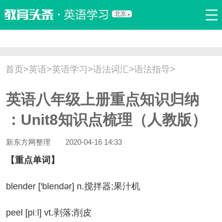
北京
首页
口语
听力
语法
写作
词汇
原创
热门推荐
首页
>
英语
>
英语学习
>
语法词汇
>
语法指导
>
双语新闻
口译翻译
职场英语
娱乐英语
少儿英语
英语八年级上册重点知识归纳
流行语
新概念
：Unit8知识点梳理（人教版）
新东方网整理
2020-04-16 14:33
【重点单词】
ender ['blendər] n.搅拌器;果汁机
el [piːl] vt.剥落;削皮