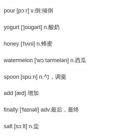
ur [pɔːr] v.倒;倾倒
gurt ['joʊɡərt] n.酸奶
ney ['hʌni] n.蜂蜜
termelon ['wɔːtərmelən] n.西瓜
oon [spuːn] n.勺，调羹
dd [æd] 增加
nally ['faɪnəli] adv.最后，最终
lt [sɔːlt] n.盐