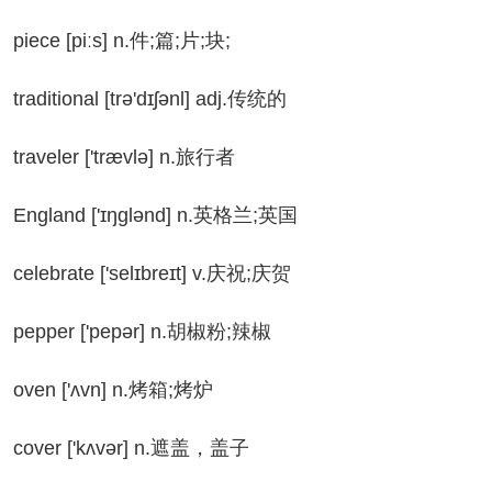
ece [piːs] n.件;篇;片;块;
aditional [trə'dɪʃənl] adj.传统的
aveler ['trævlə] n.旅行者
gland ['ɪŋɡlənd] n.英格兰;英国
lebrate ['selɪbreɪt] v.庆祝;庆贺
pper ['pepər] n.胡椒粉;辣椒
en ['ʌvn] n.烤箱;烤炉
ver ['kʌvər] n.遮盖，盖子