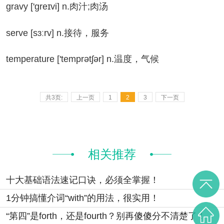
avy ['ɡreɪvi] n.肉汁;肉汤
rve [sɜːrv] n.接待，服务
mperature ['temprətʃər] n.温度，气候
共3页:
上一页
1
2
3
下一页
相关推荐
十大基础语法速记口诀，必须全掌握！
1分钟搞懂介词“with”的用法，很实用！
“第四”是forth，还是fourth？别再傻傻分不清楚了！