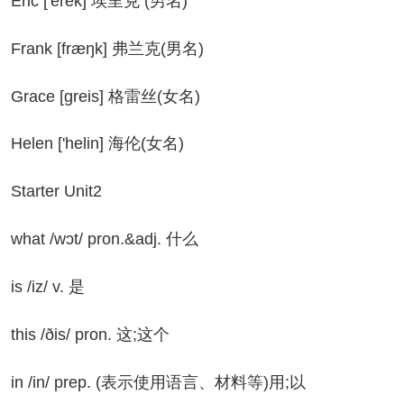
ic ['erek] 埃里克 (男名)
ank [fræŋk] 弗兰克(男名)
ace [greis] 格雷丝(女名)
len ['helin] 海伦(女名)
arter Unit2
at /wɔt/ pron.&adj. 什么
 /iz/ v. 是
is /ðis/ pron. 这;这个
n /in/ prep. (表示使用语言、材料等)用;以