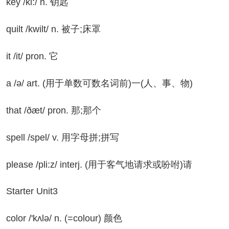
y /ki:/ n. 钥匙
ilt /kwilt/ n. 被子;床罩
 /it/ pron. 它
 /ə/ art. (用于单数可数名词前)一(人、事、物)
at /ðæt/ pron. 那;那个
ell /spel/ v. 用字母拼;拼写
ease /pli:z/ interj. (用于客气地请求或吩咐)请
arter Unit3
lor /'kʌlə/ n. (=colour) 颜色