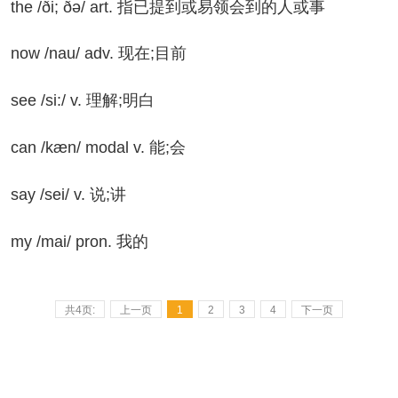
he /ði; ðə/ art. 指已提到或易领会到的人或事
w /nau/ adv. 现在;目前
e /si:/ v. 理解;明白
n /kæn/ modal v. 能;会
y /sei/ v. 说;讲
 /mai/ pron. 我的
共4页:
上一页
1
2
3
4
下一页