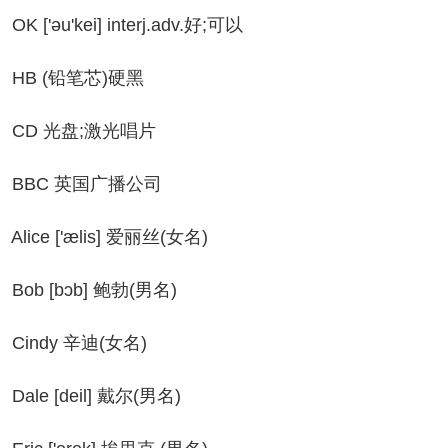
 ['əu'kei] interj.adv.好;可以
B (铅笔芯)硬黑
D 光盘;激光唱片
BC 英国广播公司
ice ['ælis] 爱丽丝(女名)
ob [bɔb] 鲍勃(男名)
indy 辛迪(女名)
le [deil] 戴尔(男名)