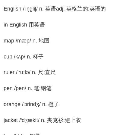
glish /'iŋgliʃ/ n. 英语adj. 英格兰的;英语的
n English 用英语
ap /mæp/ n. 地图
p /kʌp/ n. 杯子
ler /'ru:lə/ n. 尺;直尺
n /pen/ n. 笔;钢笔
ange /'ɔrindʒ/ n. 橙子
cket /'dʒækit/ n. 夹克衫;短上衣