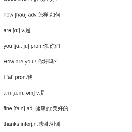
ow [hau] adv.怎样;如何
e [ɑ:] v.是
u [ju:, ju] pron.你;你们
ow are you? 你好吗?
[ai] pron.我
 [æm, əm] v.是
ne [fain] adj.健康的;美好的
anks interj.n.感谢;谢谢