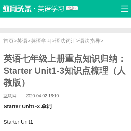
北京
首页
口语
听力
语法
写作
词汇
原创
热门推荐
首页
>
英语
>
英语学习
>
语法词汇
>
语法指导
>
双语新闻
口译翻译
职场英语
娱乐英语
少儿英语
英语七年级上册重点知识归纳：
流行语
新概念
Starter Unit1-3知识点梳理（人
教版）
互联网
2020-04-02 16:10
Starter Unit1-3 单词
arter Unit1