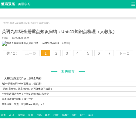
首页
口语
听力
语法
写作
词汇
原创
热门推荐
双语新闻
口译翻译
职场英语
娱乐英语
少儿英语
流行语
新概念
首页
>
英语
>
英语学习
>
语法词汇
>
语法指导
>
英语九年级全册重点知识归纳：Unit11知识点梳理（人教版）
互联网
2020-04-01 17:28
共7页:
上一页
1
2
3
4
5
6
7
下一页
相关推荐
十大基础语法速记口诀，必须全掌握！
1分钟搞懂介词“with”的用法，很实用！
“第四”是forth，还是fourth？别再傻傻分不清楚了！
小学英语语法大全：小学1-6年级知识点大全
英语语法填空的13个满分技巧
英语语法：12点，应该用a.m.还是p.m.？
首页
考研
四六级
留学
托福
雅思
GRE
GMAT
SAT
ACT
英语