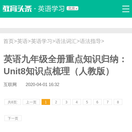
北京
首页
口语
听力
语法
写作
词汇
原创
热门推荐
首页
>
英语
>
英语学习
>
语法词汇
>
语法指导
>
双语新闻
口译翻译
职场英语
娱乐英语
少儿英语
英语九年级全册重点知识归纳：
流行语
新概念
Unit8知识点梳理（人教版）
互联网
2020-04-01 16:32
共8页:
上一页
1
2
3
4
5
6
7
8
下一页