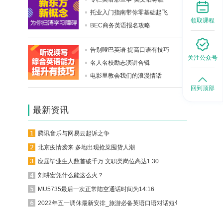
托业入门指南带你零基础起飞
领取课程
BEC商务英语报名攻略
告别哑巴英语 提高口语有技巧
关注公众号
名人名校励志演讲合辑
电影里教会我们的浪漫情话
回到顶部
最新资讯
腾讯音乐与网易云起诉之争
北京疫情袭来 多地出现抢菜囤货人潮
应届毕业生人数首破千万 文职类岗位高达1:30
刘畊宏凭什么能这么火？
MU5735最后一次正常陆空通话时间为14:16
2022年五一调休最新安排_旅游必备英语口语对话短句