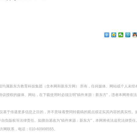
版权均属新东方教育科技集团（含本网和新东方网） 所有，任何媒体、网站或个人未经
协议授权的媒体、网站，在下载使用时必须注明"稿件来源：新东方"，违者本网将依
载仅基于传递更多信息之目的，并不意味着赞同转载稿的观点或证实其内容的真实性。
并自负版权等法律责任。如擅自篡改为"稿件来源：新东方"，本网将依法追究法律责任
系，电话：010-60908555。