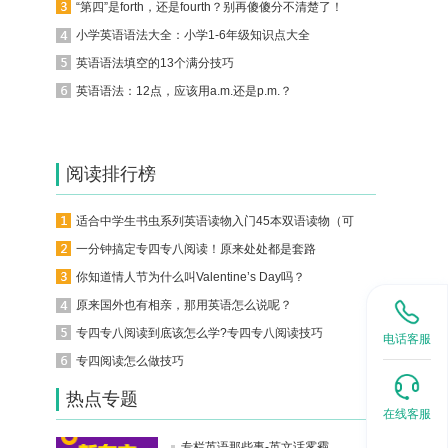
“第四”是forth，还是fourth？别再傻傻分不清楚了！
小学英语语法大全：小学1-6年级知识点大全
英语语法填空的13个满分技巧
英语语法：12点，应该用a.m.还是p.m.？
阅读排行榜
适合中学生书虫系列英语读物入门45本双语读物（可下载）
一分钟搞定专四专八阅读！原来处处都是套路
你知道情人节为什么叫Valentine’s Day吗？
原来国外也有相亲，那用英语怎么说呢？
专四专八阅读到底该怎么学?专四专八阅读技巧
电话客服
专四阅读怎么做技巧
热点专题
在线客服
专栏英语那些事-英文话雾霾