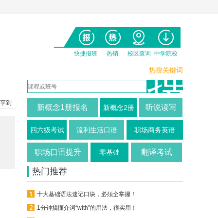
快捷报班
热销
校区查询
中学院校
热搜关键词
享到
新概念1册报名
听说读写
新概念2册
四六级考试
流利生活口语
职场商务英语
职场口语提升
翻译考试
零基础
热门推荐
十大基础语法速记口诀，必须全掌握！
1分钟搞懂介词“with”的用法，很实用！