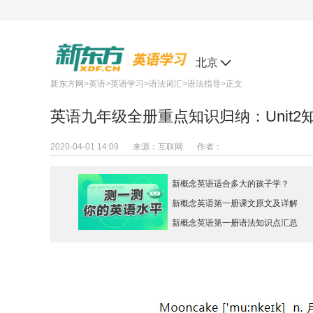
北京
新东方网
>
英语
>
英语学习
>
语法词汇
>
语法指导
>正文
英语九年级全册重点知识归纳：Unit
2020-04-01 14:09
来源：
互联网
作者：
新概念英语适合多大的孩子学？
新概念英语第一册课文原文及详解
新概念英语第一册语法知识点汇总