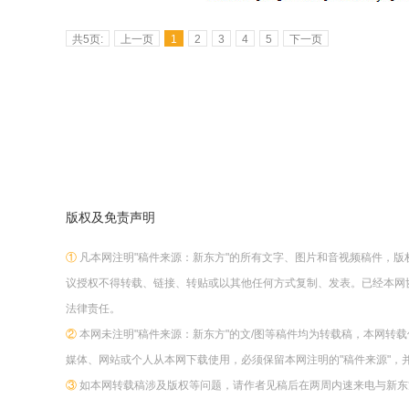
共5页:
上一页
1
2
3
4
5
下一页
版权及免责声明
①
凡本网注明"稿件来源：新东方"的所有文字、图片和音视频稿件，
议授权不得转载、链接、转贴或以其他任何方式复制、发表。已经本网
法律责任。
②
本网未注明"稿件来源：新东方"的文/图等稿件均为转载稿，本网转
媒体、网站或个人从本网下载使用，必须保留本网注明的"稿件来源"，
③
如本网转载稿涉及版权等问题，请作者见稿后在两周内速来电与新东方网联