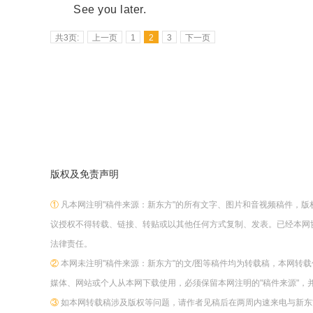
See you later.
共3页:
上一页
1
2
3
下一页
版权及免责声明
①
凡本网注明"稿件来源：新东方"的所有文字、图片和音视频稿件，
议授权不得转载、链接、转贴或以其他任何方式复制、发表。已经本网
法律责任。
②
本网未注明"稿件来源：新东方"的文/图等稿件均为转载稿，本网转
媒体、网站或个人从本网下载使用，必须保留本网注明的"稿件来源"，
③
如本网转载稿涉及版权等问题，请作者见稿后在两周内速来电与新东方网联