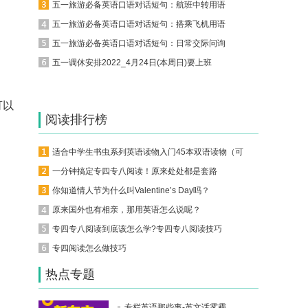
五一旅游必备英语口语对话短句：航班中转用语
五一旅游必备英语口语对话短句：搭乘飞机用语
五一旅游必备英语口语对话短句：日常交际问询
五一调休安排2022_4月24日(本周日)要上班
可以
阅读排行榜
适合中学生书虫系列英语读物入门45本双语读物（可下载）
一分钟搞定专四专八阅读！原来处处都是套路
你知道情人节为什么叫Valentine’s Day吗？
原来国外也有相亲，那用英语怎么说呢？
专四专八阅读到底该怎么学?专四专八阅读技巧
专四阅读怎么做技巧
热点专题
专栏英语那些事-英文话雾霾