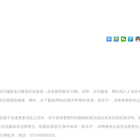
版权均属新东方教育科技集团（含本网和新东方网） 所有，任何媒体、网站或个人未经
协议授权的媒体、网站，在下载使用时必须注明"稿件来源：新东方"，违者本网将依
载仅基于传递更多信息之目的，并不意味着赞同转载稿的观点或证实其内容的真实性。
并自负版权等法律责任。如擅自篡改为"稿件来源：新东方"，本网将依法追究法律责任
系，电话：010-60908555。