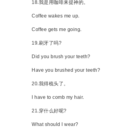
18.我是用咖啡来提神的。
Coffee wakes me up.
Coffee gets me going.
19.刷牙了吗?
Did you brush your teeth?
Have you brushed your teeth?
20.我得梳头了。
I have to comb my hair.
21.穿什么好呢?
What should I wear?