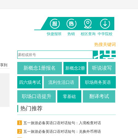
快捷报班
热销
校区查询
中学院校
热搜关键词
享到
新概念1册报名
听说读写
新概念2册
四六级考试
流利生活口语
职场商务英语
职场口语提升
翻译考试
零基础
热门推荐
五一旅游必备英语口语对话短句：入境检查对话
五一旅游必备英语口语对话短句：兑换外币用语