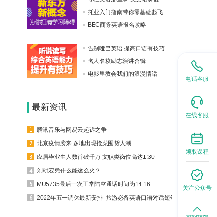
托业入门指南带你零基础起飞
BEC商务英语报名攻略
告别哑巴英语 提高口语有技巧
名人名校励志演讲合辑
电影里教会我们的浪漫情话
电话客服
最新资讯
在线客服
腾讯音乐与网易云起诉之争
北京疫情袭来 多地出现抢菜囤货人潮
领取课程
应届毕业生人数首破千万 文职类岗位高达1:30
刘畊宏凭什么能这么火？
MU5735最后一次正常陆空通话时间为14:16
关注公众号
2022年五一调休最新安排_旅游必备英语口语对话短句