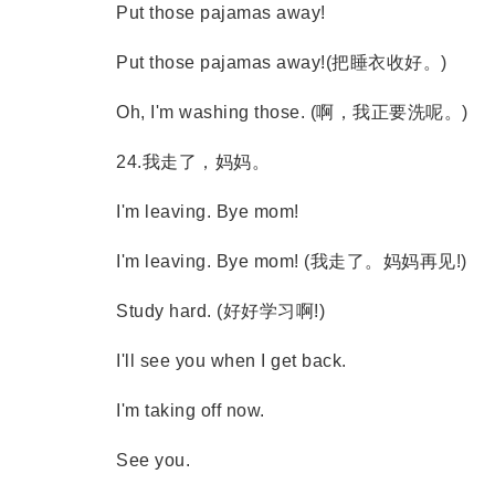
Put those pajamas away!
Put those pajamas away!(把睡衣收好。)
Oh, I'm washing those. (啊，我正要洗呢。)
24.我走了，妈妈。
I'm leaving. Bye mom!
I'm leaving. Bye mom! (我走了。妈妈再见!)
Study hard. (好好学习啊!)
I'll see you when I get back.
I'm taking off now.
See you.