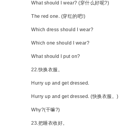
What should I wear? (穿什么好呢?)
The red one. (穿红的吧!)
Which dress should I wear?
Which one should I wear?
What should I put on?
22.快换衣服。
Hurry up and get dressed.
Hurry up and get dressed. (快换衣服。)
Why?(干嘛?)
23.把睡衣收好。