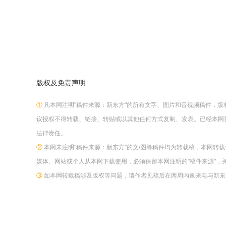
版权及免责声明
①
凡本网注明"稿件来源：新东方"的所有文字、图片和音视频稿件，
议授权不得转载、链接、转贴或以其他任何方式复制、发表。已经本网
法律责任。
②
本网未注明"稿件来源：新东方"的文/图等稿件均为转载稿，本网转
媒体、网站或个人从本网下载使用，必须保留本网注明的"稿件来源"，
③
如本网转载稿涉及版权等问题，请作者见稿后在两周内速来电与新东方网联