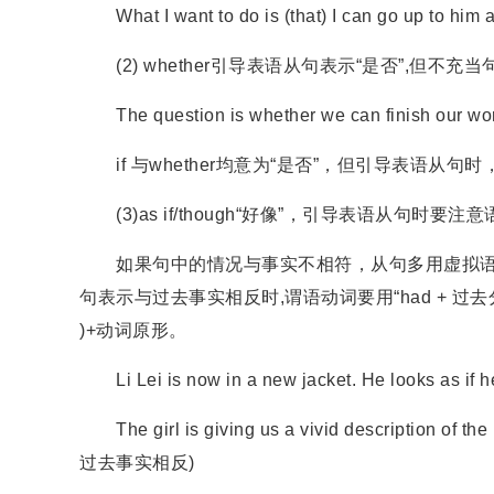
What I want to do is (that) I can go up
(2) whether引导表语从句表示“是否”,但不充
The question is whether we can finish our wor
if 与whether均意为“是否”，但引导表语从句时，只能
(3)as if/though“好像”，引导表语从句时要注
如果句中的情况与事实不相符，从句多用虚拟语气
句表示与过去事实相反时,谓语动词要用“had + 过去分词
)+动词原形。
Li Lei is now in a new jacket. He looks as i
The girl is giving us a vivid description of the
过去事实相反)