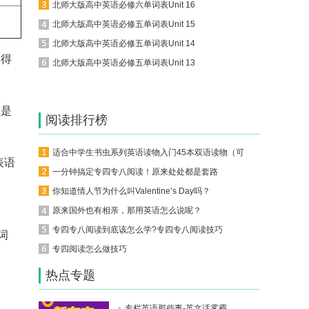
北师大版高中英语必修六单词表Unit 16
北师大版高中英语必修五单词表Unit 15
北师大版高中英语必修五单词表Unit 14
弄得
北师大版高中英语必修五单词表Unit 13
，是
阅读排行榜
适合中学生书虫系列英语读物入门45本双语读物（可下载）
表语
一分钟搞定专四专八阅读！原来处处都是套路
你知道情人节为什么叫Valentine’s Day吗？
原来国外也有相亲，那用英语怎么说呢？
,
专四专八阅读到底该怎么学?专四专八阅读技巧
动词
专四阅读怎么做技巧
热点专题
专栏英语那些事-英文话雾霾