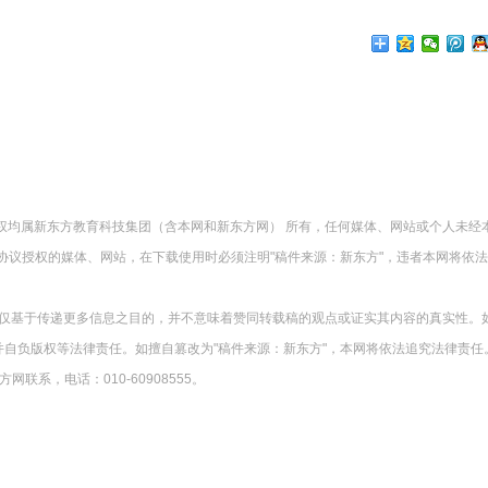
版权均属新东方教育科技集团（含本网和新东方网） 所有，任何媒体、网站或个人未经
协议授权的媒体、网站，在下载使用时必须注明"稿件来源：新东方"，违者本网将依
载仅基于传递更多信息之目的，并不意味着赞同转载稿的观点或证实其内容的真实性。
并自负版权等法律责任。如擅自篡改为"稿件来源：新东方"，本网将依法追究法律责任
系，电话：010-60908555。