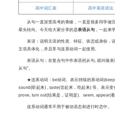
高中词汇表
高中英语语法
从句一直深受高考的青睐，一直是很多同学做完
晕头转向。今天给大家分享的是
表语从句
，一起来学
表语：说明主语的性质、特征、状态或身份，说
主语具体化，并且常与连系动词一起使用。
表语从句：在复合句中作表语的从句, 就叫做表语
从句”。
★连系动词：be动词、表示持续的系动词(keep, remain
sound(听起来) , taste(尝起来，吃起来) 等、表示变化的系
prove, turn out(结果是，证明是)、seem, appea
连系动词通常不用于被动语态和进行时态中。