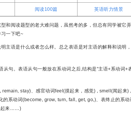
阅读100篇
英语听力情景
型和阅读题型的老大难问题，虽然考的多，但总有同学被它
习一下吧~
明主语是什么或者怎么样。总之表语是对主语的解释和说明
从句。表语从句一般放在系动词之后,结构是“主语+系动词+
, stay)、感官动词feel(摸起来，感觉) , smell(闻起来) 
动词(become, grow, turn, fall, get, go,)、表终止的系
r(看起来……)