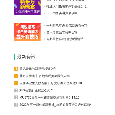
托业入门指南带你零基础起飞
BEC商务英语报名攻略
告别哑巴英语 提高口语有技巧
名人名校励志演讲合辑
电影里教会我们的浪漫情话
最新资讯
腾讯音乐与网易云起诉之争
北京疫情袭来 多地出现抢菜囤货人潮
应届毕业生人数首破千万 文职类岗位高达1:30
刘畊宏凭什么能这么火？
MU5735最后一次正常陆空通话时间为14:16
2022年五一调休最新安排_旅游必备英语口语对话短句