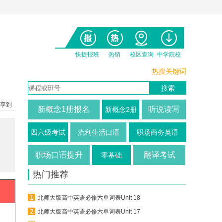
快捷报班
热销
校区查询
中学院校
热搜关键词
享到
新概念1册报名
听说读写
新概念2册
四六级考试
流利生活口语
职场商务英语
职场口语提升
翻译考试
零基础
热门推荐
北师大版高中英语必修六单词表Unit 18
北师大版高中英语必修六单词表Unit 17