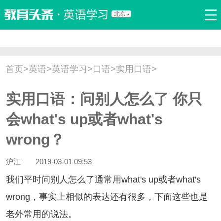
北京
首页
口语
听力
语法
写作
词汇
原创
热门推荐
首页
>
英语
>
英语学习
>
口语
>
实用口语
>
双语新闻
口译翻译
职场英语
娱乐英语
少儿英语
实用口语：问别人怎么了 你只
流行语
新概念
会what's up或者what's
wrong？
沪江
2019-03-01 09:53
们平时问别人怎么了通常用what's up或者what's
wrong，事实上相似的表达还有很多，下面这些也是
老外常用的说法。