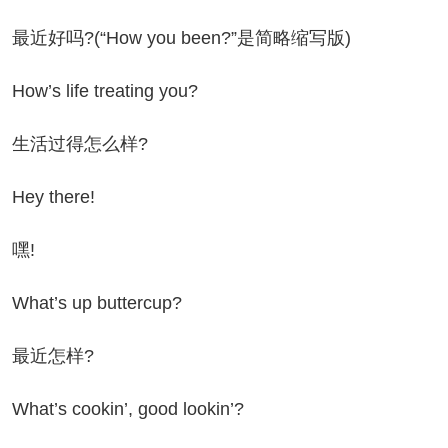
近好吗?(“How you been?”是简略缩写版)
w’s life treating you?
活过得怎么样?
y there!
嘿!
at’s up buttercup?
近怎样?
at’s cookin’, good lookin’?