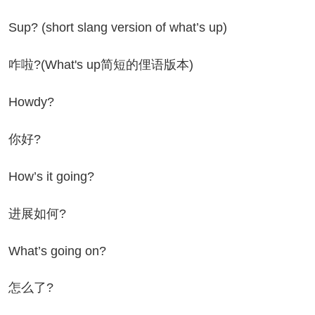
p? (short slang version of what’s up)
啦?(What's up简短的俚语版本)
owdy?
你好?
w’s it going?
展如何?
at’s going on?
怎么了?