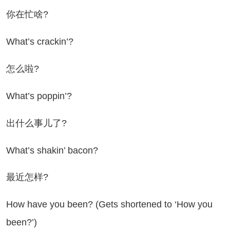
在忙啥?
at’s crackin’?
怎么啦?
at’s poppin’?
什么事儿了?
at’s shakin’ bacon?
近怎样?
w have you been? (Gets shortened to ‘How you
been?’)