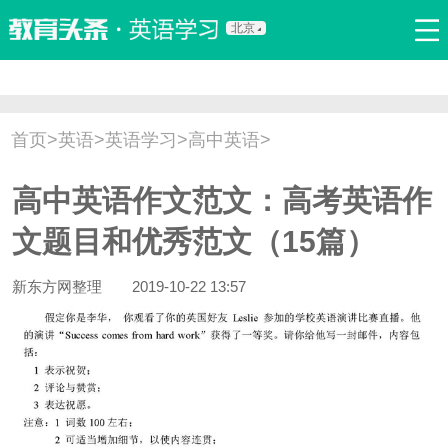
北京
首页
口语
听力
语法
写作
词汇
原创
热门推荐
首页
>
英语
>
英语学习
>
高中英语
>
双语新闻
口译翻译
职场英语
娱乐英语
少儿英语
高中英语作文范文：高考英语作
流行语
新概念
文题目和优秀范文（15篇）
新东方网整理
2019-10-22 13:57