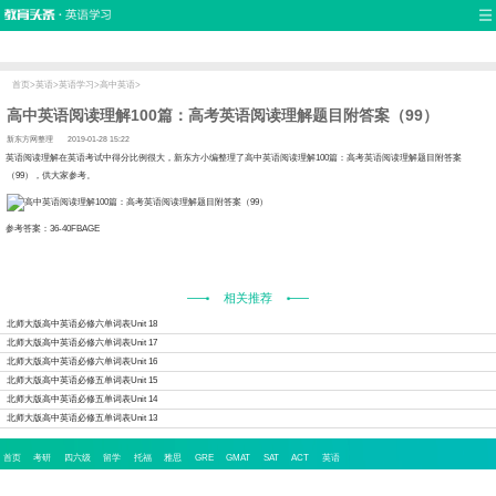
首页
口语
听力
语法
写作
词汇
原创
热门推荐
双语新闻
口译翻译
职场英语
娱乐英语
少儿英语
流行语
新概念
首页
>
英语
>
英语学习
>
高中英语
>
高中英语阅读理解100篇：高考英语阅读理解题目附答案（99）
新东方网整理
2019-01-28 15:22
语阅读理解在英语考试中得分比例很大，新东方小编整理了高中英语阅读理解100篇：高考英语阅读理解题目附答案
（99），供大家参考。
考答案：36-40FBAGE
相关推荐
北师大版高中英语必修六单词表Unit 18
北师大版高中英语必修六单词表Unit 17
北师大版高中英语必修六单词表Unit 16
北师大版高中英语必修五单词表Unit 15
北师大版高中英语必修五单词表Unit 14
北师大版高中英语必修五单词表Unit 13
首页
考研
四六级
留学
托福
雅思
GRE
GMAT
SAT
ACT
英语