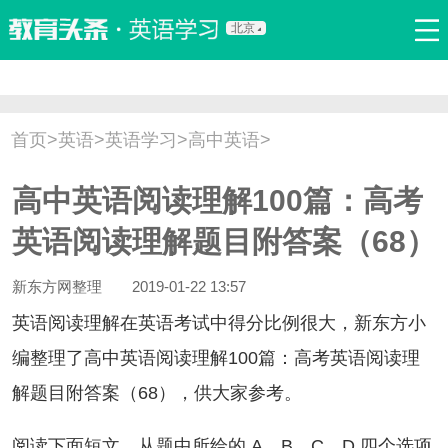
北京
首页
口语
听力
语法
写作
词汇
原创
热门推荐
首页
>
英语
>
英语学习
>
高中英语
>
双语新闻
口译翻译
职场英语
娱乐英语
少儿英语
高中英语阅读理解100篇：高考
流行语
新概念
英语阅读理解题目附答案（68）
新东方网整理
2019-01-22 13:57
语阅读理解在英语考试中得分比例很大，新东方小
编整理了高中英语阅读理解100篇：高考英语阅读理
解题目附答案（68），供大家参考。
读下面短文，从题中所给的 A、B、C、D 四个选项