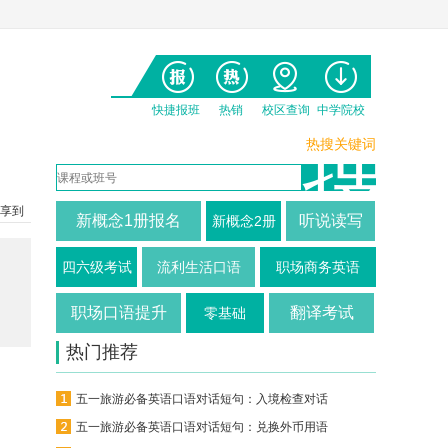
快捷报班
热销
校区查询
中学院校
热搜关键词
享到
新概念1册报名
听说读写
新概念2册
四六级考试
流利生活口语
职场商务英语
职场口语提升
翻译考试
零基础
热门推荐
。
五一旅游必备英语口语对话短句：入境检查对话
五一旅游必备英语口语对话短句：兑换外币用语