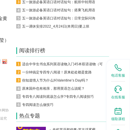
五一旅游必备英语口语对话短句：航班中转用语
五一旅游必备英语口语对话短句：搭乘飞机用语
“金黄
五一旅游必备英语口语对话短句：日常交际问询
五一调休安排2022_4月24日(本周日)要上班
莹）
阅读排行榜
适合中学生书虫系列英语读物入门45本双语读物（可下载）
一分钟搞定专四专八阅读！原来处处都是套路
电话客服
你知道情人节为什么叫Valentine’s Day吗？
原来国外也有相亲，那用英语怎么说呢？
专四专八阅读到底该怎么学?专四专八阅读技巧
在线客服
专四阅读怎么做技巧
本网协
热点专题
法追究
领取课程
专栏英语那些事-英文话雾霾