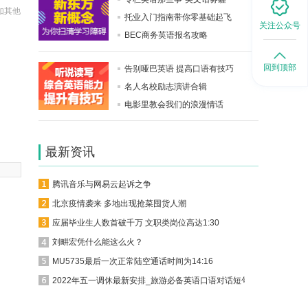
如其他
托业入门指南带你零基础起飞
关注公众号
。
BEC商务英语报名攻略
回到顶部
告别哑巴英语 提高口语有技巧
名人名校励志演讲合辑
电影里教会我们的浪漫情话
最新资讯
腾讯音乐与网易云起诉之争
北京疫情袭来 多地出现抢菜囤货人潮
应届毕业生人数首破千万 文职类岗位高达1:30
刘畊宏凭什么能这么火？
MU5735最后一次正常陆空通话时间为14:16
2022年五一调休最新安排_旅游必备英语口语对话短句