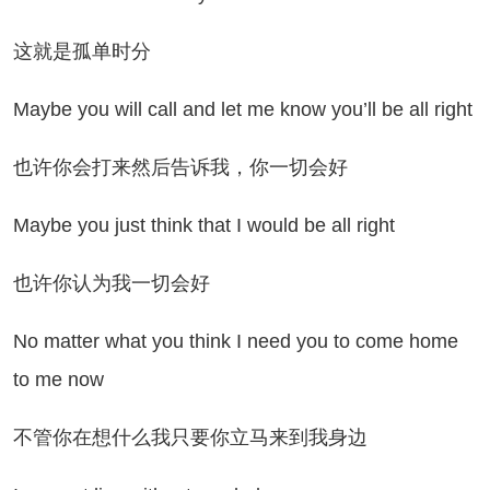
就是孤单时分
ybe you will call and let me know you’ll be all right
许你会打来然后告诉我，你一切会好
ybe you just think that I would be all right
许你认为我一切会好
 matter what you think I need you to come home
to me now
管你在想什么我只要你立马来到我身边