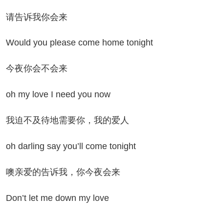
告诉我你会来
uld you please come home tonight
夜你会不会来
 my love I need you now
迫不及待地需要你，我的爱人
 darling say you’ll come tonight
亲爱的告诉我，你今夜会来
n’t let me down my love