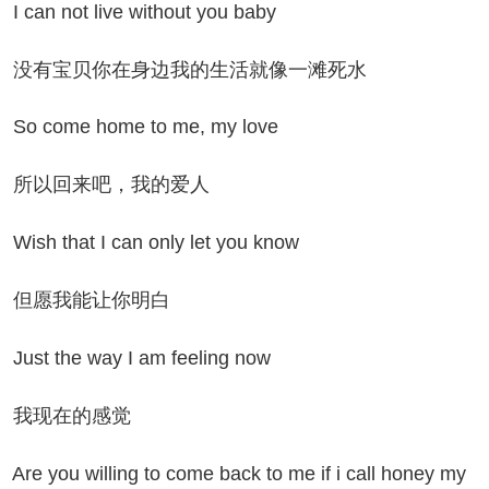
can not live without you baby
有宝贝你在身边我的生活就像一滩死水
 come home to me, my love
以回来吧，我的爱人
sh that I can only let you know
愿我能让你明白
st the way I am feeling now
我现在的感觉
e you willing to come back to me if i call honey my