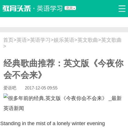
北京
首页
口语
听力
语法
写作
词汇
原创
热门推荐
首页
>
英语
>
英语学习
>
娱乐英语
>
英文歌曲
>
英文歌曲
双语新闻
口译翻译
职场英语
娱乐英语
少儿英语
>
流行语
新概念
经典歌曲推荐：英文版《今夜你
会不会来》
爱语吧
2017-12-05 09:55
anding in the mist of a lonely winter evening