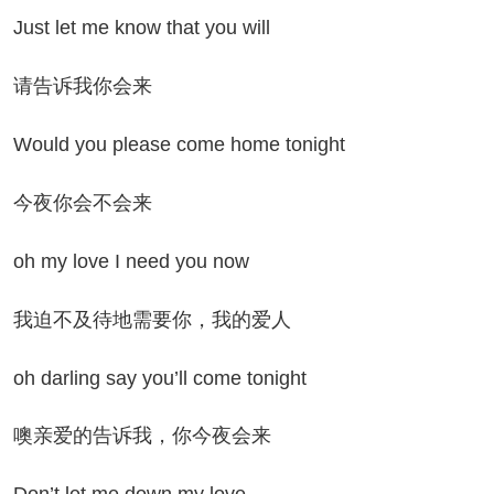
st let me know that you will
告诉我你会来
uld you please come home tonight
夜你会不会来
 my love I need you now
迫不及待地需要你，我的爱人
 darling say you’ll come tonight
亲爱的告诉我，你今夜会来