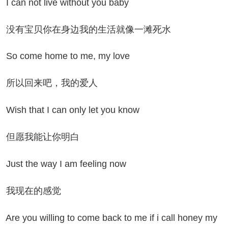
can not live without you baby
有宝贝你在身边我的生活就像一滩死水
 come home to me, my love
以回来吧，我的爱人
sh that I can only let you know
愿我能让你明白
st the way I am feeling now
我现在的感觉
e you willing to come back to me if i call honey my