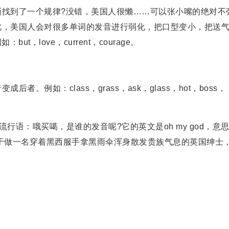
到了一个规律?没错，美国人很懒……可以张小嘴的绝对不
此，美国人会对很多单词的发音进行弱化，把口型变小，把送
ut，love，current，courage。
如：class，grass，ask，glass，hot，boss，
语：哦买噶，是谁的发音呢?它的英文是oh my god，意
于做一名穿着黑西服手拿黑雨伞浑身散发贵族气息的英国绅士