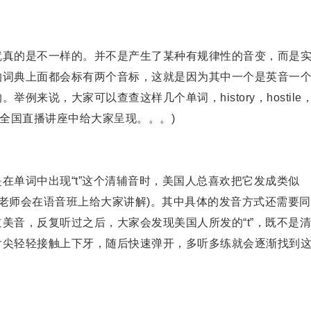
真的是不一样的。并不是产生了某种有规律性的音变，而是
的词典上面都会标有两个音标，这就是因为其中一个是英音一
来说，大家可以查查这样几个单词，history，hostile
将在9.17的全国直播讲座中给大家呈现。。。)
单词中出现“t”这个清辅音时，美国人总喜欢把它发成类似
邱老师会在语音班上给大家讲解)。其中具体的发音方式还需要
美音，反复听过之后，大家会发现美国人所发的“t”，既不是
舌尖轻轻接触上下牙，随后快速弹开，多听多练就会逐渐找到
。