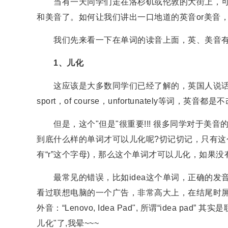
当有一天同学们走在洛杉矶或伦敦的大街上，可
和美音了。如何让我们讲出一口地道的英音or美音
我们先来看一下在单词的读音上面，英、美音有
1、儿化
这应该是大多数同学们已经了解的，英国人说话
sport，of course，unfortunately等词
但是，这个"但是"很重要!!! 很多同学对于美
到底什么样的单词才可以儿化呢?切记切记，只有这个
有“r”这个字母)，那么这个单词才可以儿化，如果没
最常见的错误，比如idea这个单词，正确的发音
看过联想电脑的一个广告，非常高大上，在结尾时屏
外音：“Lenovo, Idea Pad", 所谓“idea 
儿化"了,我晕~~~