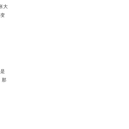
张大
气变
思是
，那