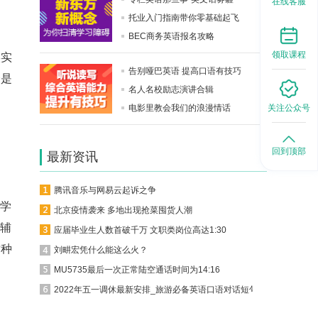
在线客服
托业入门指南带你零基础起飞
BEC商务英语报名攻略
领取课程
实实
告别哑巴英语 提高口语有技巧
个是
名人名校励志演讲合辑
，
电影里教会我们的浪漫情话
关注公众号
回到顶部
最新资讯
腾讯音乐与网易云起诉之争
同学
北京疫情袭来 多地出现抢菜囤货人潮
清辅
应届毕业生人数首破千万 文职类岗位高达1:30
这种
刘畊宏凭什么能这么火？
MU5735最后一次正常陆空通话时间为14:16
2022年五一调休最新安排_旅游必备英语口语对话短句