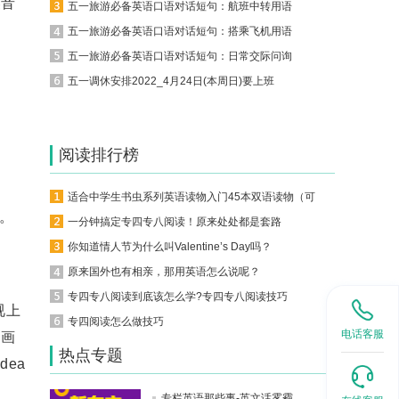
英音
五一旅游必备英语口语对话短句：航班中转用语
五一旅游必备英语口语对话短句：搭乘飞机用语
五一旅游必备英语口语对话短句：日常交际问询
五一调休安排2022_4月24日(本周日)要上班
如
阅读排行榜
适合中学生书虫系列英语读物入门45本双语读物（可下载）
。
一分钟搞定专四专八阅读！原来处处都是套路
你知道情人节为什么叫Valentine’s Day吗？
原来国外也有相亲，那用英语怎么说呢？
专四专八阅读到底该怎么学?专四专八阅读技巧
视上
专四阅读怎么做技巧
电话客服
句画
热点专题
dea
专栏英语那些事-英文话雾霾