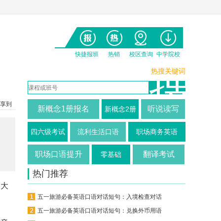
快捷报班
热销
校区查询
中学院校
热搜关键词
享到
新概念1册报名
听说读写
新概念2册
四六级考试
流利生活口语
职场商务英语
职场口语提升
翻译考试
零基础
热门推荐
各大
五一旅游必备英语口语对话短句：入境检查对话
五一旅游必备英语口语对话短句：兑换外币用语