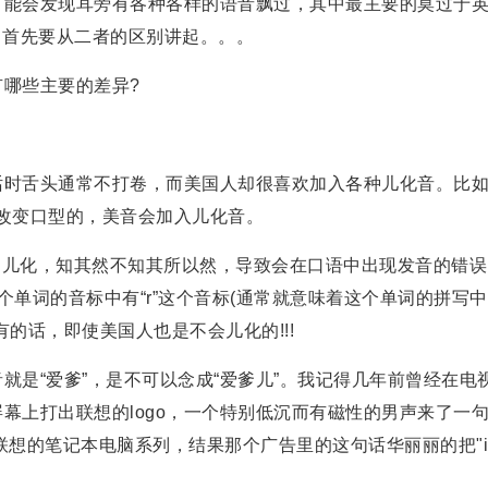
能会发现耳旁有各种各样的语音飘过，其中最主要的莫过于
，首先要从二者的区别讲起。。。
哪些主要的差异?
时舌头通常不打卷，而美国人却很喜欢加入各种儿化音。比
，英音都是不改变口型的，美音会加入儿化音。
音的儿化，知其然不知其所以然，导致会在口语中出现发音的错误
单词的音标中有“r”这个音标(通常就意味着这个单词的拼写中
有的话，即使美国人也是不会儿化的!!!
就是“爱爹”，是不可以念成“爱爹儿”。我记得几年前曾经在电
幕上打出联想的logo，一个特别低沉而有磁性的男声来了一
pad” 其实是联想的笔记本电脑系列，结果那个广告里的这句话华丽丽的把"i