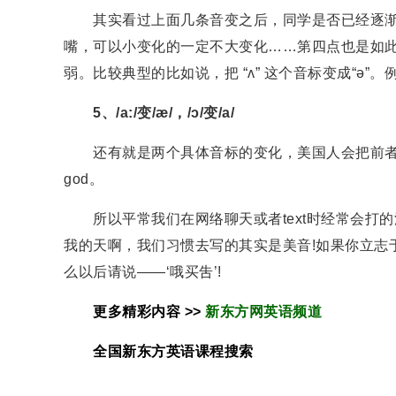
其实看过上面几条音变之后，同学是否已经逐渐找
嘴，可以小变化的一定不大变化……第四点也是如
弱。比较典型的比如说，把 “ʌ” 这个音标变成“ə”。例如：b
5、/a:/变/æ/，/ɔ/变/a/
还有就是两个具体音标的变化，美国人会把前者变成后者。例
god。
所以平常我们在网络聊天或者text时经常会打的流行
我的天啊，我们习惯去写的其实是美音!如果你立志
么以后请说——‘哦买吿’!
更多精彩内容 >>
新东方网英语频道
全国新东方
英语
课程搜索