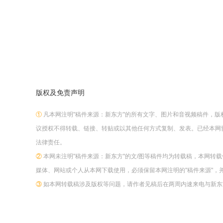
版权及免责声明
①
凡本网注明"稿件来源：新东方"的所有文字、图片和音视频稿件，
议授权不得转载、链接、转贴或以其他任何方式复制、发表。已经本网
法律责任。
②
本网未注明"稿件来源：新东方"的文/图等稿件均为转载稿，本网转
媒体、网站或个人从本网下载使用，必须保留本网注明的"稿件来源"，
③
如本网转载稿涉及版权等问题，请作者见稿后在两周内速来电与新东方网联