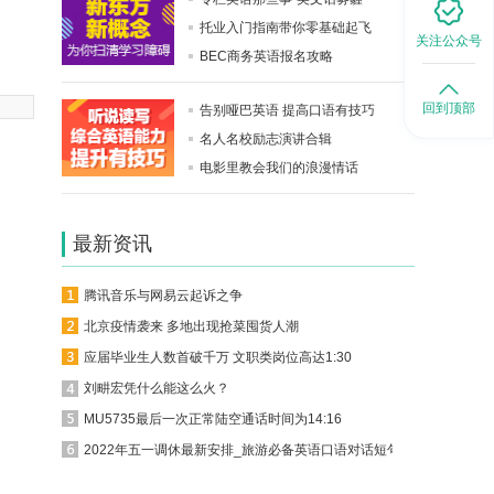
托业入门指南带你零基础起飞
关注公众号
BEC商务英语报名攻略
回到顶部
告别哑巴英语 提高口语有技巧
名人名校励志演讲合辑
电影里教会我们的浪漫情话
最新资讯
腾讯音乐与网易云起诉之争
北京疫情袭来 多地出现抢菜囤货人潮
应届毕业生人数首破千万 文职类岗位高达1:30
刘畊宏凭什么能这么火？
MU5735最后一次正常陆空通话时间为14:16
2022年五一调休最新安排_旅游必备英语口语对话短句