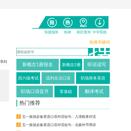
快捷报班
热销
校区查询
中学院校
热搜关键词
享到
新概念1册报名
听说读写
新概念2册
四六级考试
流利生活口语
职场商务英语
职场口语提升
翻译考试
零基础
热门推荐
五一旅游必备英语口语对话短句：入境检查对话
五一旅游必备英语口语对话短句：兑换外币用语