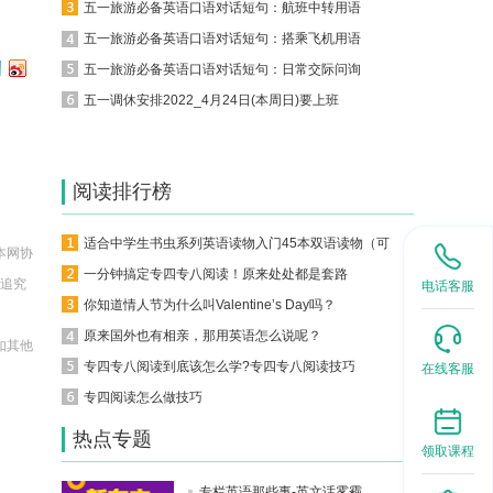
五一旅游必备英语口语对话短句：航班中转用语
五一旅游必备英语口语对话短句：搭乘飞机用语
五一旅游必备英语口语对话短句：日常交际问询
五一调休安排2022_4月24日(本周日)要上班
阅读排行榜
适合中学生书虫系列英语读物入门45本双语读物（可下载）
本网协
一分钟搞定专四专八阅读！原来处处都是套路
法追究
电话客服
你知道情人节为什么叫Valentine’s Day吗？
原来国外也有相亲，那用英语怎么说呢？
如其他
专四专八阅读到底该怎么学?专四专八阅读技巧
在线客服
。
专四阅读怎么做技巧
热点专题
领取课程
专栏英语那些事-英文话雾霾