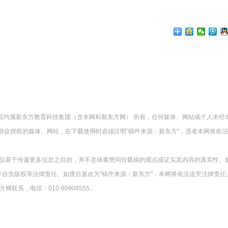
版权均属新东方教育科技集团（含本网和新东方网） 所有，任何媒体、网站或个人未经
协议授权的媒体、网站，在下载使用时必须注明"稿件来源：新东方"，违者本网将依
载仅基于传递更多信息之目的，并不意味着赞同转载稿的观点或证实其内容的真实性。
并自负版权等法律责任。如擅自篡改为"稿件来源：新东方"，本网将依法追究法律责任
系，电话：010-60908555。