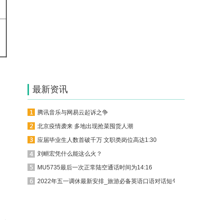
最新资讯
腾讯音乐与网易云起诉之争
北京疫情袭来 多地出现抢菜囤货人潮
应届毕业生人数首破千万 文职类岗位高达1:30
刘畊宏凭什么能这么火？
MU5735最后一次正常陆空通话时间为14:16
2022年五一调休最新安排_旅游必备英语口语对话短句