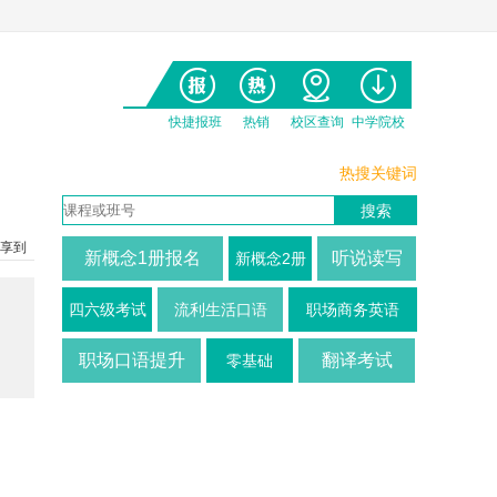
快捷报班
热销
校区查询
中学院校
热搜关键词
享到
新概念1册报名
听说读写
新概念2册
四六级考试
流利生活口语
职场商务英语
职场口语提升
翻译考试
零基础