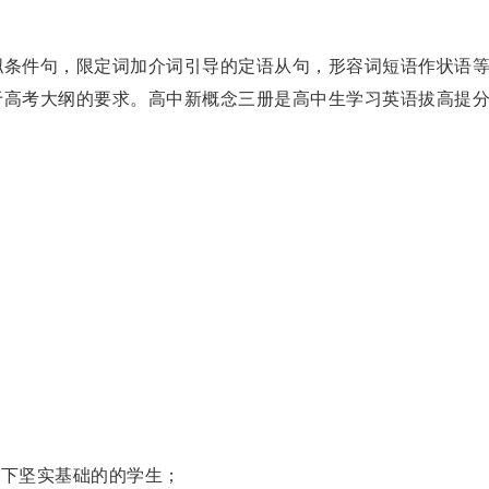
拟条件句，限定词加介词引导的定语从句，形容词短语作状语
于高考大纲的要求。高中新概念三册是高中生学习英语拔高提
打下坚实基础的的学生；