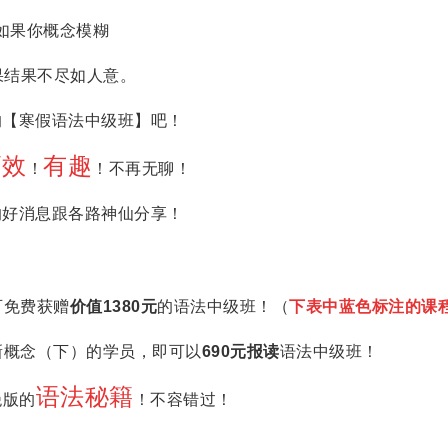
如果你概念模糊
果结果不尽如人意。
的【寒假语法中级班】吧！
高效
有趣
！
！不再无聊！
的好消息跟各路神仙分享！
可免费获赠
价值1380元
的语法中级班！（
下表中蓝色标注的课
新概念（下）的学员，即可以
690元报读
语法中级班！
语法秘籍
绝版的
！不容错过！